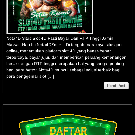
Nota4D Situs Slot 4D Pasti Bayar Dan RTP Tinggi Jamin
Maxwin Hari Ini Nota4DZone – Di tengah maraknya situs judi
online, menemukan platform slot 4D yang benar-benar
terpercaya, bayar jujur, dan memberikan peluang kemenangan
besar dengan RTP tinggi merupakan hal yang sangat penting
bagi para bettor. Nota4D muncul sebagai solusi terbaik bagi
para penggemar slot […]
Read Post