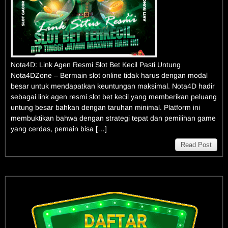
Nota4D: Link Agen Resmi Slot Bet Kecil Pasti Untung
Nota4DZone – Bermain slot online tidak harus dengan modal
besar untuk mendapatkan keuntungan maksimal. Nota4D hadir
sebagai link agen resmi slot bet kecil yang memberikan peluang
untung besar bahkan dengan taruhan minimal. Platform ini
membuktikan bahwa dengan strategi tepat dan pemilihan game
yang cerdas, pemain bisa […]
Read Post