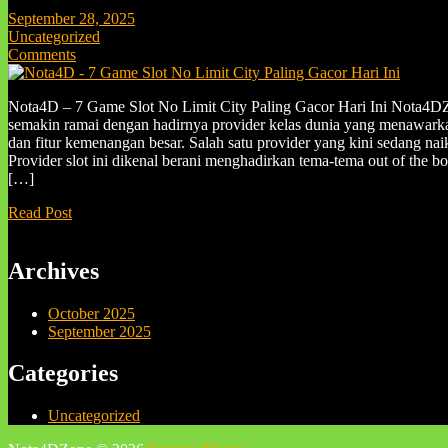
September 28, 2025
Uncategorized
Comments
Nota4D – 7 Game Slot No Limit City Paling Gacor Hari Ini Nota4DZ
semakin ramai dengan hadirnya provider kelas dunia yang menawarka
dan fitur kemenangan besar. Salah satu provider yang kini sedang nai
Provider slot ini dikenal berani menghadirkan tema-tema out of the 
[…]
Read Post
Archives
October 2025
September 2025
Categories
Uncategorized