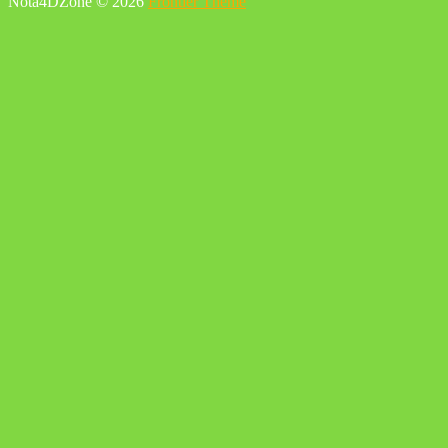
Nota4DZone © 2026
Frontier Theme