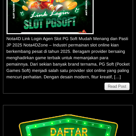
Nota4D Link Login Agen Slot PG Soft Mudah Menang dan Pasti
JP 2025 Nota4DZone – Industri permainan slot online kian
berkembang pesat di tahun 2025. Beragam provider bersaing
menghadirkan game terbaik untuk memanjakan para
pemainnya. Dari sekian banyak brand ternama, PG Soft (Pocket
Games Soft) menjadi salah satu provider slot online yang paling
mencuri perhatian. Dengan desain modern, fitur kreatif, […]
Read Post