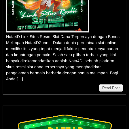
Nota4D Link Situs Resmi Slot Dana Terpercaya dengan Bonus
Melimpah Nota4DZone – Dalam dunia permainan slot online,
memilih situs yang tepat menjadi faktor penentu kenyamanan
dan keuntungan pemain. Salah satu pilihan terbaik yang kini
banyak direkomendasikan adalah Nota4D, sebuah platform
situs resmi slot dana terpercaya yang menghadirkan
pengalaman bermain berbeda dengan bonus melimpah. Bagi
Anda […]
Read Post