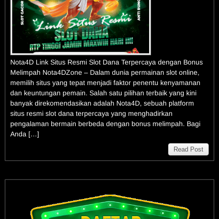
Nota4D Link Situs Resmi Slot Dana Terpercaya dengan Bonus
Melimpah Nota4DZone – Dalam dunia permainan slot online,
memilih situs yang tepat menjadi faktor penentu kenyamanan
dan keuntungan pemain. Salah satu pilihan terbaik yang kini
banyak direkomendasikan adalah Nota4D, sebuah platform
situs resmi slot dana terpercaya yang menghadirkan
pengalaman bermain berbeda dengan bonus melimpah. Bagi
Anda […]
Read Post