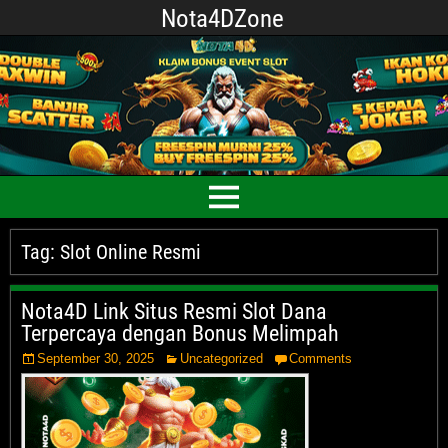
Nota4DZone
Tag:
Slot Online Resmi
Nota4D Link Situs Resmi Slot Dana
Terpercaya dengan Bonus Melimpah
September 30, 2025
Uncategorized
Comments