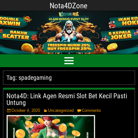
Nota4DZone
Tag:
spadegaming
Nota4D: Link Agen Resmi Slot Bet Kecil Pasti
Untung
October 4, 2025
Uncategorized
Comments