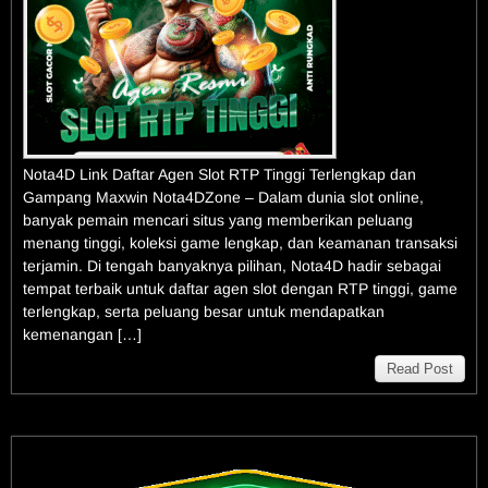
Nota4D Link Daftar Agen Slot RTP Tinggi Terlengkap dan
Gampang Maxwin Nota4DZone – Dalam dunia slot online,
banyak pemain mencari situs yang memberikan peluang
menang tinggi, koleksi game lengkap, dan keamanan transaksi
terjamin. Di tengah banyaknya pilihan, Nota4D hadir sebagai
tempat terbaik untuk daftar agen slot dengan RTP tinggi, game
terlengkap, serta peluang besar untuk mendapatkan
kemenangan […]
Read Post