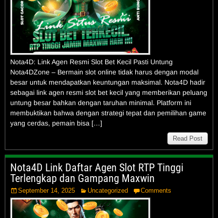
Nota4D: Link Agen Resmi Slot Bet Kecil Pasti Untung
Nota4DZone – Bermain slot online tidak harus dengan modal
besar untuk mendapatkan keuntungan maksimal. Nota4D hadir
sebagai link agen resmi slot bet kecil yang memberikan peluang
untung besar bahkan dengan taruhan minimal. Platform ini
membuktikan bahwa dengan strategi tepat dan pemilihan game
yang cerdas, pemain bisa […]
Read Post
Nota4D Link Daftar Agen Slot RTP Tinggi
Terlengkap dan Gampang Maxwin
September 14, 2025
Uncategorized
Comments