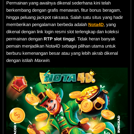
Permainan yang awalnya dikenal sederhana kini telah
berkembang dengan grafis menawan, fitur bonus beragam,
hingga peluang jackpot raksasa. Salah satu situs yang hadir
memberikan pengalaman berbeda adalah
Nota4D
, yang
dikenal dengan link login resmi slot terlengkap dan koleksi
permainan dengan
RTP slot tinggi
. Tidak heran banyak
pemain menjadikan Nota4D sebagai pilihan utama untuk
berburu kemenangan besar atau yang lebih akrab dikenal
dengan istilah
Maxwin
.