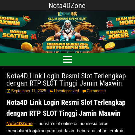
Nota4DZone
Nota4D Link Login Resmi Slot Terlengkap
dengan RTP SLOT Tinggi Jamin Maxwin
September 11, 2025
Uncategorized
Comments
Nota4D Link Login Resmi Slot Terlengkap
dengan RTP SLOT Tinggi Jamin Maxwin
Nota4DZone
– Industri slot online di Indonesia terus
mengalami lonjakan peminat dalam beberapa tahun terakhir.