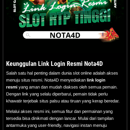
Keunggulan Link Login Resmi Nota4D
Salah satu hal penting dalam dunia slot online adalah akses
menuju situs resmi. Nota4D menyediakan
link login
resmi
yang aman dan mudah diakses oleh semua pemain.
Dengan link yang selalu diperbarui, pemain tidak perlu
khawatir terjebak situs palsu atau tiruan yang kerap beredar.
Melalui akses resmi ini, semua fitur dan permainan yang
tersedia bisa dinikmati dengan lancar. Mulai dari tampilan
antarmuka yang user-friendly, navigasi instan menuju