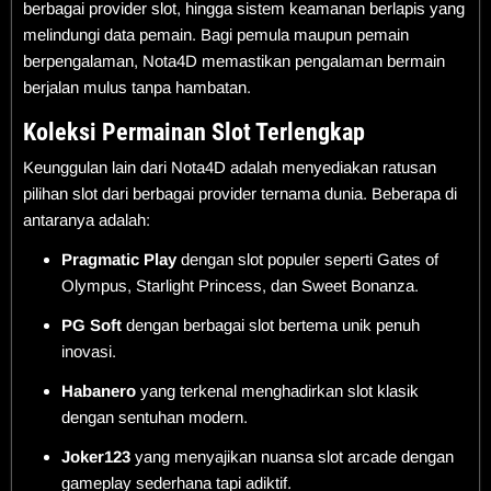
berbagai provider slot, hingga sistem keamanan berlapis yang
melindungi data pemain. Bagi pemula maupun pemain
berpengalaman, Nota4D memastikan pengalaman bermain
berjalan mulus tanpa hambatan.
Koleksi Permainan Slot Terlengkap
Keunggulan lain dari Nota4D adalah menyediakan ratusan
pilihan slot dari berbagai provider ternama dunia. Beberapa di
antaranya adalah:
Pragmatic Play
dengan slot populer seperti Gates of
Olympus, Starlight Princess, dan Sweet Bonanza.
PG Soft
dengan berbagai slot bertema unik penuh
inovasi.
Habanero
yang terkenal menghadirkan slot klasik
dengan sentuhan modern.
Joker123
yang menyajikan nuansa slot arcade dengan
gameplay sederhana tapi adiktif.