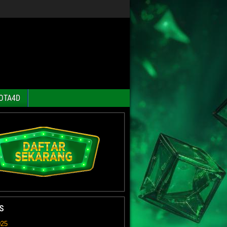
NOTA4D
s
025