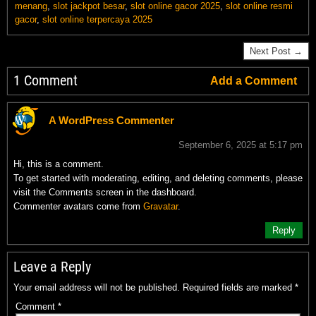
menang
,
slot jackpot besar
,
slot online gacor 2025
,
slot online resmi
gacor
,
slot online terpercaya 2025
Next Post →
1 Comment
Add a Comment
A WordPress Commenter
September 6, 2025 at 5:17 pm
Hi, this is a comment.
To get started with moderating, editing, and deleting comments, please
visit the Comments screen in the dashboard.
Commenter avatars come from
Gravatar
.
Reply
Leave a Reply
Your email address will not be published.
Required fields are marked
*
Comment
*