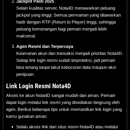
Jackpot Pasti 2025
Selain kualitas server, Nota4D menawarkan peluang
jackpot yang tinggi. Semua permainan yang ditawarkan
hadir dengan RTP (Return to Player) tinggi, sehingga
peluang kemenangan bagi pemain menjadi lebih
maksimal.
Agen Resmi dan Terpercaya
Keamanan akun dan transaksi menjadi prioritas Nota4D.
Setiap link login resmi sudah terproteksi, jadi pemain
bisa tenang tanpa takut kebocoran data maupun aksi
penipuan.
Link Login Resmi Nota4D
Akses ke akun Nota4D sangat mudah dan aman. Pemain
dapat login melalui link resmi yang disediakan langsung oleh
agen. Berikut beberapa tips untuk memastikan link login yang
kamu gunakan aman:
Selalu akses link dari situs resmi Nota4D atau melalui