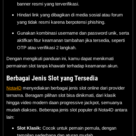
banner resmi yang terverifikasi.
Hindari link yang dibagikan di media sosial atau forum
yang tidak resmi karena berpotensi phishing.
Gunakan kombinasi username dan password unik, serta
aktifkan fitur keamanan tambahan jika tersedia, seperti
OTP atau verifikasi 2 langkah.
Dengan mengikuti panduan ini, kamu dapat menikmati
permainan slot tanpa khawatir terhadap keamanan akun.
Berbagai Jenis Slot yang Tersedia
Nota4D
menyediakan berbagai jenis slot online dari provider
ternama. Beragam pilihan slot bisa dinikmati, dari klasik
hingga video modern daan progressive jackpot, semuanya
mudah diakses. Beberapa jenis slot populer di Nota4D antara
lain:
Slot Klasik:
Cocok untuk pemain pemula, dengan
tampilan sederhana dan aturan mudah.