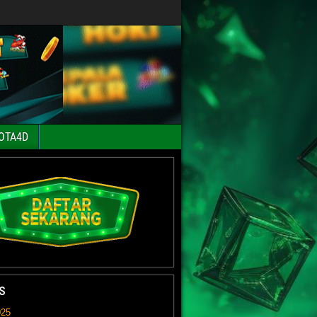
NOTA4D
s
025