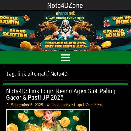
Nota4DZone
Tag:
link alternatif Nota4D
Nota4D: Link Login Resmi Agen Slot Paling
Gacor & Pasti JP 2025
September 6, 2025
Uncategorized
1 Comment