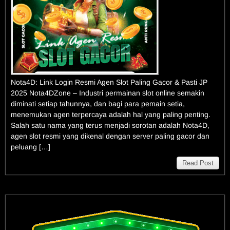
Nota4D: Link Login Resmi Agen Slot Paling Gacor & Pasti JP
2025 Nota4DZone – Industri permainan slot online semakin
diminati setiap tahunnya, dan bagi para pemain setia,
menemukan agen terpercaya adalah hal yang paling penting.
Salah satu nama yang terus menjadi sorotan adalah Nota4D,
agen slot resmi yang dikenal dengan server paling gacor dan
peluang […]
Read Post