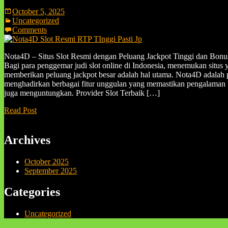
October 5, 2025
Uncategorized
Comments
Nota4D – Situs Slot Resmi dengan Peluang Jackpot Tinggi dan Bo
Bagi para penggemar judi slot online di Indonesia, menemukan situs 
memberikan peluang jackpot besar adalah hal utama. Nota4D adalah p
menghadirkan berbagai fitur unggulan yang memastikan pengalaman b
juga menguntungkan. Provider Slot Terbaik […]
Read Post
Archives
October 2025
September 2025
Categories
Uncategorized