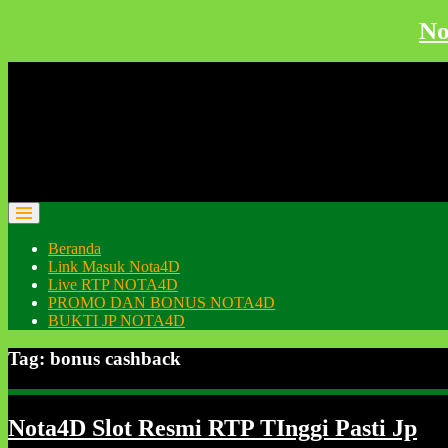
No
Beranda
Link Masuk Nota4D
Live RTP NOTA4D
PROMO DAN BONUS NOTA4D
BUKTI JP NOTA4D
Tag:
bonus cashback
Nota4D Slot Resmi RTP TInggi Pasti Jp