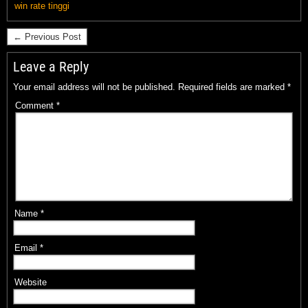
win rate tinggi
← Previous Post
Leave a Reply
Your email address will not be published.
Required fields are marked
*
Comment
*
Name
*
Email
*
Website