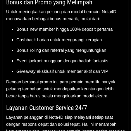
Bonus dan Promo yang Melimpah
Untuk meningkatkan peluang dan modal bermain, Nota4D
menawarkan berbagai bonus menarik, mulai dari:
Bonus new member hingga 100% deposit pertama
Cashback harian untuk mengurangi kerugian
Bonus rolling dan referral yang menguntungkan
Event jackpot mingguan dengan hadiah fantastis
Giveaway eksklusif untuk member aktif dan VIP
Dengan berbagai promo ini, para pemain memiliki banyak
peluang tambahan untuk mendapatkan keuntungan lebih
besar tanpa harus selalu mengeluarkan modal ekstra.
Layanan Customer Service 24/7
Layanan pelanggan di Nota4D siap melayani setiap saat
dengan respons cepat dan solusi tepat. Hal ini menambah