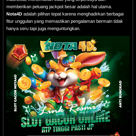
memberikan peluang jackpot besar adalah hal utama.
Nota4D
adalah pilihan tepat karena menghadirkan berbagai
fitur unggulan yang memastikan pengalaman bermain tidak
hanya seru tapi juga menguntungkan.