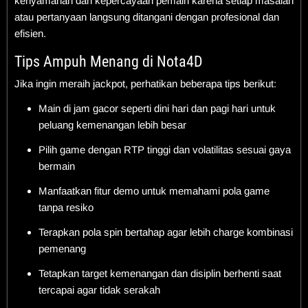
kenyamanan dan kepercayaan pemain karena setiap masalah
atau pertanyaan langsung ditangani dengan profesional dan
efisien.
Tips Ampuh Menang di Nota4D
Jika ingin meraih jackpot, perhatikan beberapa tips berikut:
Main di jam gacor seperti dini hari dan pagi hari untuk
peluang kemenangan lebih besar
Pilih game dengan RTP tinggi dan volatilitas sesuai gaya
bermain
Manfaatkan fitur demo untuk memahami pola game
tanpa resiko
Terapkan pola spin bertahap agar lebih charge kombinasi
pemenang
Tetapkan target kemenangan dan disiplin berhenti saat
tercapai agar tidak serakah