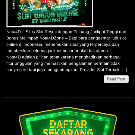
Nota4D – Situs Slot Resmi dengan Peluang Jackpot Tinggi dan
Bonus Melimpah Nota4DZone – Bagi para penggemar judi slot
online di Indonesia, menemukan situs yang terpercaya dan
memberikan peluang jackpot besar adalah hal utama.
Nota4D adalah pilihan tepat karena menghadirkan berbagai
fitur unggulan yang memastikan pengalaman bermain tidak
hanya seru tapi juga menguntungkan. Provider Slot Terbaik […]
Read Post