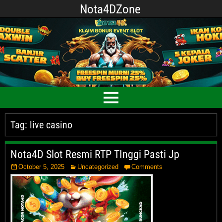
Nota4DZone
Tag:
live casino
Nota4D Slot Resmi RTP TInggi Pasti Jp
October 5, 2025
Uncategorized
Comments