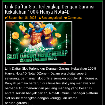
Link Daftar Slot Terlengkap Dengan Garansi
Kekalahan 100% Hanya Nota4D
September 16, 2025
Uncategorized
Comments
Link Daftar Slot Terlengkap Dengan Garansi Kekalahan 100%
Hanya Nota4D Nota4DZone – Dalam era digital seperti
sekarang, permainan slot online semakin populer di Indonesia.
Banyak pemain bertaruh di situs-situs slot yang menawarkan
berbagai fitur menarik dan peluang menang yang besar. Di
antara sekian banyak pilihan, Nota4D muncul sebagai platform
slot online terlengkap dengan keunggulan utama
berupa garansi […]