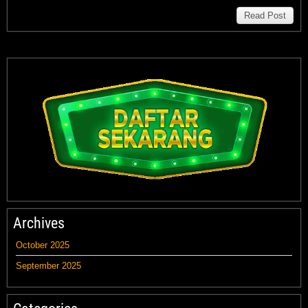
Read Post
Archives
October 2025
September 2025