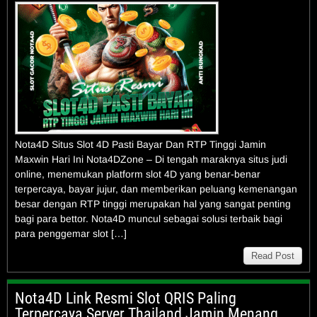
Nota4D Situs Slot 4D Pasti Bayar Dan RTP Tinggi Jamin
Maxwin Hari Ini Nota4DZone – Di tengah maraknya situs judi
online, menemukan platform slot 4D yang benar-benar
terpercaya, bayar jujur, dan memberikan peluang kemenangan
besar dengan RTP tinggi merupakan hal yang sangat penting
bagi para bettor. Nota4D muncul sebagai solusi terbaik bagi
para penggemar slot […]
Read Post
Nota4D Link Resmi Slot QRIS Paling
Terpercaya Server Thailand Jamin Menang