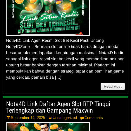
Nota4D: Link Agen Resmi Slot Bet Kecil Pasti Untung
Nota4DZone – Bermain slot online tidak harus dengan modal
besar untuk mendapatkan keuntungan maksimal. Nota4D hadir
sebagai link agen resmi slot bet kecil yang memberikan peluang
untung besar bahkan dengan taruhan minimal. Platform ini
membuktikan bahwa dengan strategi tepat dan pemilihan game
yang cerdas, pemain bisa […]
Read Post
Nota4D Link Daftar Agen Slot RTP Tinggi
Terlengkap dan Gampang Maxwin
September 14, 2025
Uncategorized
Comments