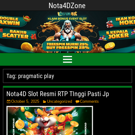
Nota4DZone
Tag:
pragmatic play
Nota4D Slot Resmi RTP TInggi Pasti Jp
October 5, 2025
Uncategorized
Comments