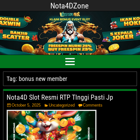
Nota4DZone
Tag:
bonus new member
Nota4D Slot Resmi RTP TInggi Pasti Jp
October 5, 2025
Uncategorized
Comments