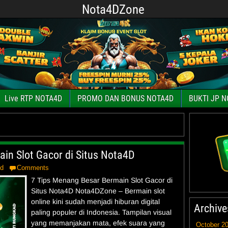
Nota4DZone
Live RTP NOTA4D
PROMO DAN BONUS NOTA4D
BUKTI JP 
in Slot Gacor di Situs Nota4D
ed
Comments
7 Tips Menang Besar Bermain Slot Gacor di
Situs Nota4D Nota4DZone – Bermain slot
online kini sudah menjadi hiburan digital
Archive
paling populer di Indonesia. Tampilan visual
yang memanjakan mata, efek suara yang
October 2