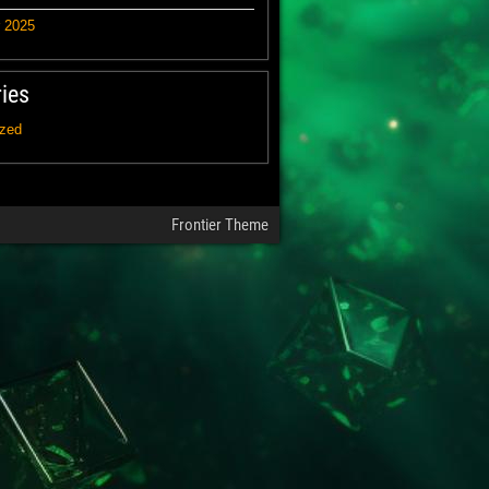
 2025
ies
ized
Frontier Theme