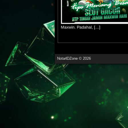
Maxwin. Padahal, […]
Nota4DZone © 2026