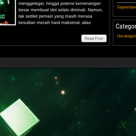
menggelegar, hingga potensi kemenangan
September
besar membuat slot selalu diminati. Namun,
tak sedikit pemain yang masih merasa
kesulitan meraih hasil maksimal, alias
Categor
Uncategor
Read Post