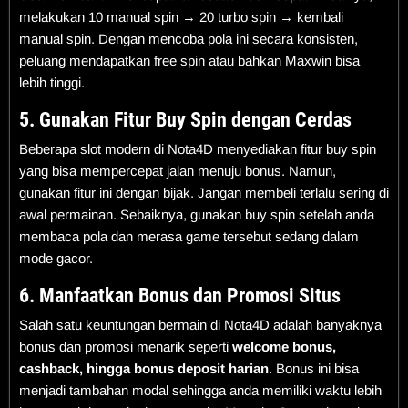
melakukan 10 manual spin → 20 turbo spin → kembali
manual spin. Dengan mencoba pola ini secara konsisten,
peluang mendapatkan free spin atau bahkan Maxwin bisa
lebih tinggi.
5. Gunakan Fitur Buy Spin dengan Cerdas
Beberapa slot modern di Nota4D menyediakan fitur buy spin
yang bisa mempercepat jalan menuju bonus. Namun,
gunakan fitur ini dengan bijak. Jangan membeli terlalu sering di
awal permainan. Sebaiknya, gunakan buy spin setelah anda
membaca pola dan merasa game tersebut sedang dalam
mode gacor.
6. Manfaatkan Bonus dan Promosi Situs
Salah satu keuntungan bermain di Nota4D adalah banyaknya
bonus dan promosi menarik seperti
welcome bonus,
cashback, hingga bonus deposit harian
. Bonus ini bisa
menjadi tambahan modal sehingga anda memiliki waktu lebih