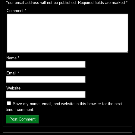
Your email address will not be published.
Required fields are marked
*
Comment
*
Name
*
Email
*
Website
Save my name, email, and website in this browser for the next
time I comment.