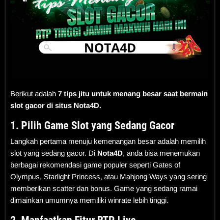
Berikut adalah
7 tips jitu untuk menang besar saat bermain
slot gacor di situs Nota4D.
1. Pilih Game Slot yang Sedang Gacor
Langkah pertama menuju kemenangan besar adalah memilih
slot yang sedang gacor. Di
Nota4D
, anda bisa menemukan
berbagai rekomendasi game populer seperti Gates of
Olympus, Starlight Princess, atau Mahjong Ways yang sering
memberikan scatter dan bonus. Game yang sedang ramai
dimainkan umumnya memiliki winrate lebih tinggi.