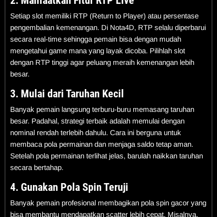
2. Manfaatkan Fitur RTP Live
Setiap slot memiliki RTP (Return to Player) atau persentase
pengembalian kemenangan. Di Nota4D, RTP selalu diperbarui
secara real-time sehingga pemain bisa dengan mudah
mengetahui game mana yang layak dicoba. Pilihlah slot
dengan RTP tinggi agar peluang meraih kemenangan lebih
besar.
3. Mulai dari Taruhan Kecil
Banyak pemain langsung terburu-buru memasang taruhan
besar. Padahal, strategi terbaik adalah memulai dengan
nominal rendah terlebih dahulu. Cara ini berguna untuk
membaca pola permainan dan menjaga saldo tetap aman.
Setelah pola permainan terlihat jelas, barulah naikkan taruhan
secara bertahap.
4. Gunakan Pola Spin Teruji
Banyak pemain profesional membagikan pola spin gacor yang
bisa membantu mendapatkan scatter lebih cepat. Misalnya,