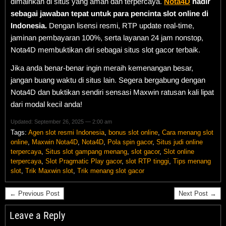
dimainkan di situs yang aman dan terpercaya.
Nota4D
hadir
sebagai jawaban tepat untuk para pencinta slot online di
Indonesia.
Dengan lisensi resmi, RTP update real-time,
jaminan pembayaran 100%, serta layanan 24 jam nonstop,
Nota4D membuktikan diri sebagai situs slot gacor terbaik.
Jika anda benar-benar ingin meraih kemenangan besar,
jangan buang waktu di situs lain. Segera bergabung dengan
Nota4D dan buktikan sendiri sensasi Maxwin ratusan kali lipat
dari modal kecil anda!
Updated: September 26, 2025 — 2:00 am
Tags:
Agen slot resmi Indonesia
,
bonus slot online
,
Cara menang slot
online
,
Maxwin Nota4D
,
Nota4D
,
Pola spin gacor
,
Situs judi online
terpercaya
,
Situs slot gampang menang
,
slot gacor
,
Slot online
terpercaya
,
Slot Pragmatic Play gacor
,
slot RTP tinggi
,
Tips menang
slot
,
Trik Maxwin slot
,
Trik menang slot gacor
← Previous Post
Next Post →
Leave a Reply