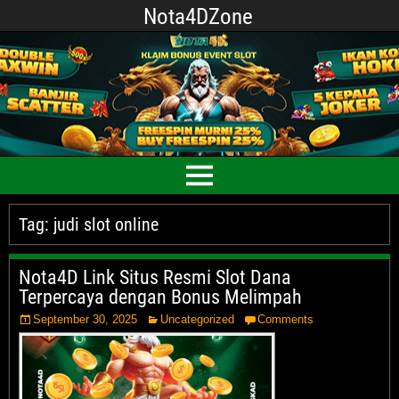
Nota4DZone
Tag:
judi slot online
Nota4D Link Situs Resmi Slot Dana
Terpercaya dengan Bonus Melimpah
September 30, 2025
Uncategorized
Comments