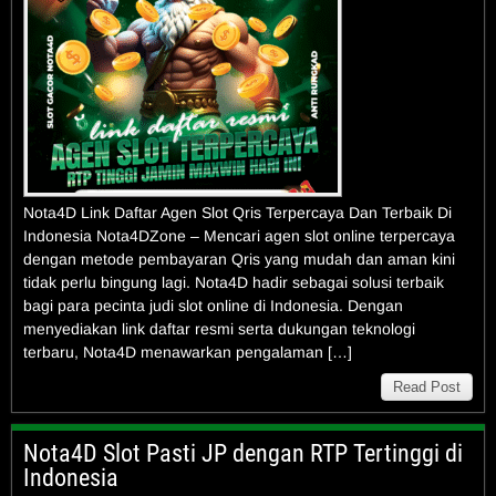
Nota4D Link Daftar Agen Slot Qris Terpercaya Dan Terbaik Di
Indonesia Nota4DZone – Mencari agen slot online terpercaya
dengan metode pembayaran Qris yang mudah dan aman kini
tidak perlu bingung lagi. Nota4D hadir sebagai solusi terbaik
bagi para pecinta judi slot online di Indonesia. Dengan
menyediakan link daftar resmi serta dukungan teknologi
terbaru, Nota4D menawarkan pengalaman […]
Read Post
Nota4D Slot Pasti JP dengan RTP Tertinggi di
Indonesia