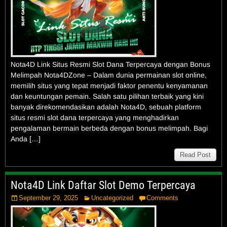
Nota4D Link Situs Resmi Slot Dana Terpercaya dengan Bonus
Melimpah Nota4DZone – Dalam dunia permainan slot online,
memilih situs yang tepat menjadi faktor penentu kenyamanan
dan keuntungan pemain. Salah satu pilihan terbaik yang kini
banyak direkomendasikan adalah Nota4D, sebuah platform
situs resmi slot dana terpercaya yang menghadirkan
pengalaman bermain berbeda dengan bonus melimpah. Bagi
Anda […]
Read Post
Nota4D Link Daftar Slot Demo Terpercaya
September 29, 2025
Uncategorized
Comments