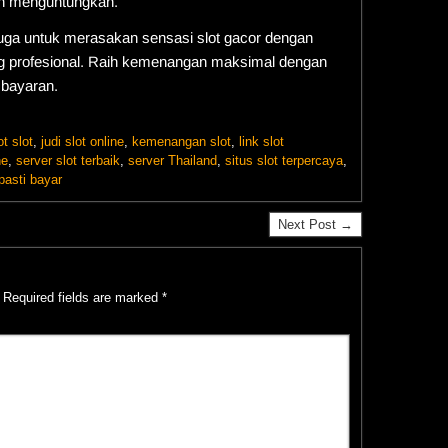
an menguntungkan.
uga untuk merasakan sensasi slot gacor dengan
g profesional. Raih kemenangan maksimal dengan
mbayaran.
t slot
,
judi slot online
,
kemenangan slot
,
link slot
ne
,
server slot terbaik
,
server Thailand
,
situs slot terpercaya
,
 pasti bayar
Next Post →
Required fields are marked
*