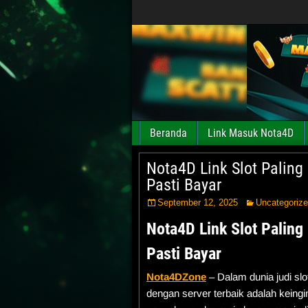
Beranda
Link Masuk Nota4D
Nota4D Link Slot Paling
Pasti Bayar
September 12, 2025
Uncategoriz
Nota4D Link Slot Paling
Pasti Bayar
Nota4DZone
– Dalam dunia judi slo
dengan server terbaik adalah kei