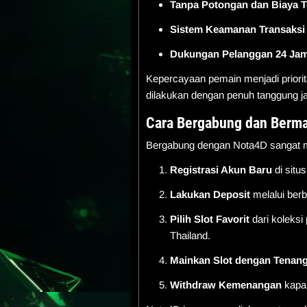
Tanpa Potongan dan Biaya 
Sistem Keamanan Transaksi 
Dukungan Pelanggan 24 Jam
Kepercayaan pemain menjadi priorit
dilakukan dengan penuh tanggung j
Cara Bergabung dan Berma
Bergabung dengan Nota4D sangat mu
Registrasi Akun Baru
di situ
Lakukan Deposit
melalui ber
Pilih Slot Favorit
dari koleksi
Thailand.
Mainkan Slot dengan Tenan
Withdraw Kemenangan
kapan