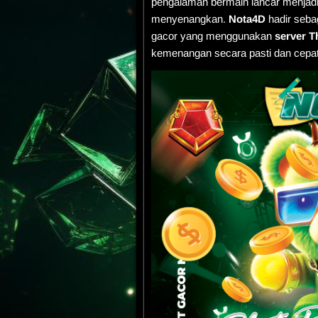
pengalaman bermain lancar menjad
menyenangkan.
Nota4D
hadir sebag
gacor yang menggunakan
server T
kemenangan secara pasti dan cepat