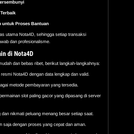
Tersembunyi
Terbaik
 untuk Proses Bantuan
as utama Nota4D, sehingga setiap transaksi
awab dan profesionalisme.
in di Nota4D
dah dan bebas ribet, berikut langkah-langkahnya:
s resmi Nota4D dengan data lengkap dan valid.
bagai metode pembayaran yang tersedia.
 permainan slot paling gacor yang dipasang di server
g
dan nikmati peluang menang besar setiap saat.
 saja dengan proses yang cepat dan aman.