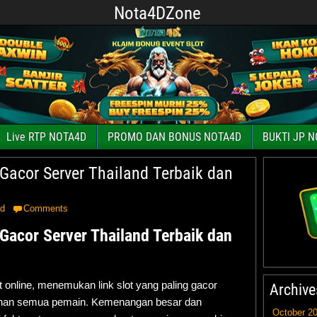
Nota4DZone
Live RTP NOTA4D
PROMO DAN BONUS NOTA4D
BUKTI JP 
 Gacor Server Thailand Terbaik dan
ed
Comments
 Gacor Server Thailand Terbaik dan
t online, menemukan link slot yang paling gacor
Archive
nginan semua pemain. Kemenangan besar dan
October 2