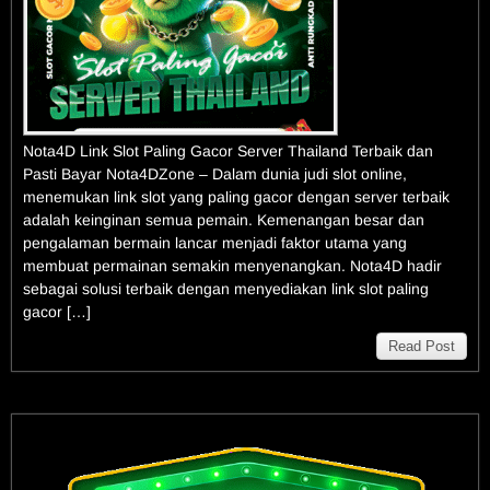
Nota4D Link Slot Paling Gacor Server Thailand Terbaik dan
Pasti Bayar Nota4DZone – Dalam dunia judi slot online,
menemukan link slot yang paling gacor dengan server terbaik
adalah keinginan semua pemain. Kemenangan besar dan
pengalaman bermain lancar menjadi faktor utama yang
membuat permainan semakin menyenangkan. Nota4D hadir
sebagai solusi terbaik dengan menyediakan link slot paling
gacor […]
Read Post