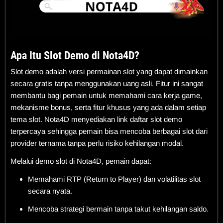
Apa Itu Slot Demo di Nota4D?
Slot demo adalah versi permainan slot yang dapat dimainkan
secara gratis tanpa menggunakan uang asli. Fitur ini sangat
membantu bagi pemain untuk memahami cara kerja game,
mekanisme bonus, serta fitur khusus yang ada dalam setiap
tema slot. Nota4D menyediakan link daftar slot demo
terpercaya sehingga pemain bisa mencoba berbagai slot dari
provider ternama tanpa perlu risiko kehilangan modal.
Melalui demo slot di Nota4D, pemain dapat:
Memahami RTP (Return to Player) dan volatilitas slot
secara nyata.
Mencoba strategi bermain tanpa takut kehilangan saldo.