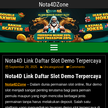
Nota4DZone
Nota4D Link Daftar Slot Demo Terpercaya
September 29, 2025
Uncategorized
Comments
Nota4D Link Daftar Slot Demo Terpercaya
Nota4DZone
– Dalam dunia permainan slot online, fitur demo
slot menjadi sangat penting terutama bagi para pemain
pemula maupun yang ingin mencoba berbagai jenis
permainan tanpa harus melakukan deposit. Salah satu
platform yang menyediakan layanan demo slot terpercaya di